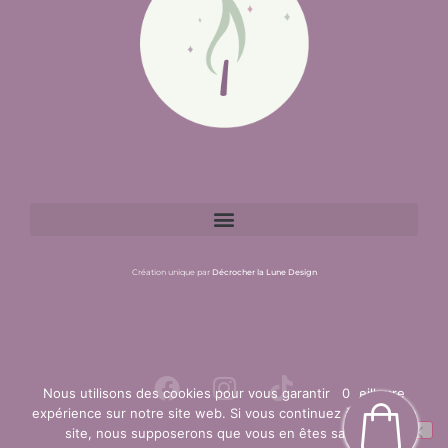
Création unique par
Décrocher la Lune Design
Nous utilisons des cookies pour vous garantir la meilleure
0
0
expérience sur notre site web. Si vous continuez à utiliser ce
site, nous supposerons que vous en êtes satisfait.