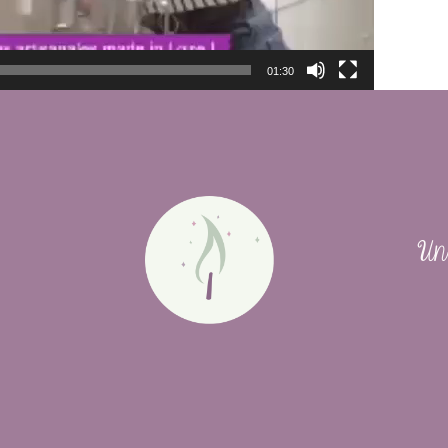
01:30
Un 