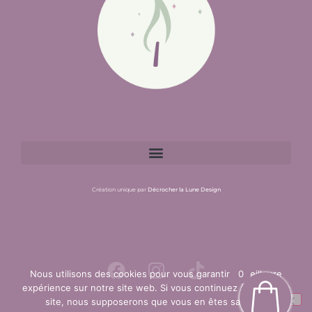
Création unique par
Décrocher la Lune Design
Nous utilisons des cookies pour vous garantir la meilleure
0
0
expérience sur notre site web. Si vous continuez à utiliser ce
site, nous supposerons que vous en êtes satisfait.