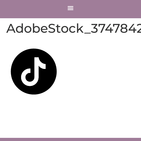
COMPTE CLIENT
AdobeStock_3747842