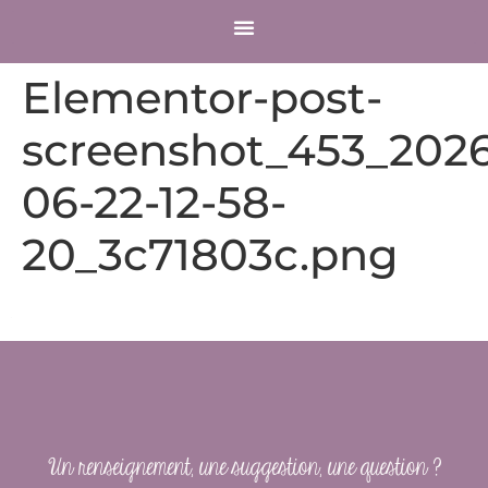
COMPTE CLIENT
Elementor-post-
screenshot_453_2026
06-22-12-58-
20_3c71803c.png
Un renseignement, une suggestion, une question ?