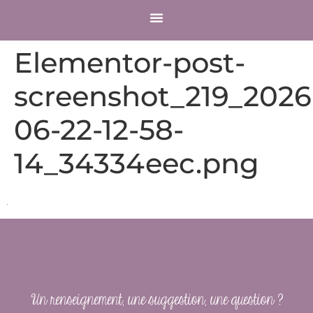
COMPTE CLIENT
Elementor-post-
screenshot_219_2026
06-22-12-58-
14_34334eec.png
Un renseignement, une suggestion, une question ?