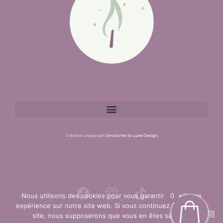
Création unique par
Décrocher la Lune Design
Nous utilisons des cookies pour vous garantir la meilleure
0
0
expérience sur notre site web. Si vous continuez à utiliser ce
site, nous supposerons que vous en êtes satisfait.