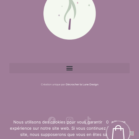
Création unique par
Décrocher la Lune Design
Nous utilisons des cookies pour vous garantir la meilleure
0
0
expérience sur notre site web. Si vous continuez à utiliser ce
site, nous supposerons que vous en êtes satisfait.